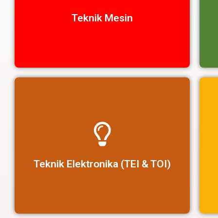
Teknik Pemesinan
Teknik Mesin
Selengkapnya
Teknik Elektronika Industri
Teknik Elektronika (TEI & TOI)