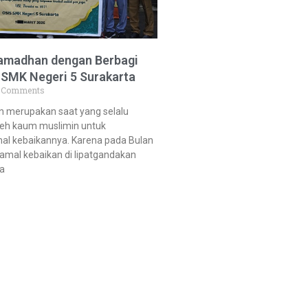
amadhan dengan Berbagi
n SMK Negeri 5 Surakarta
 Comments
merupakan saat yang selalu
leh kaum muslimin untuk
l kebaikannya. Karena pada Bulan
al kebaikan di lipatgandakan
ga