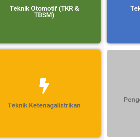
Teknik Otomotif (TKR &
Tek
Teknik Otomotif
TBSM)
Selengkapnya
Peng
Teknik Ketenagalistrikan
Rekay
Teknik Ketenagalistrikan