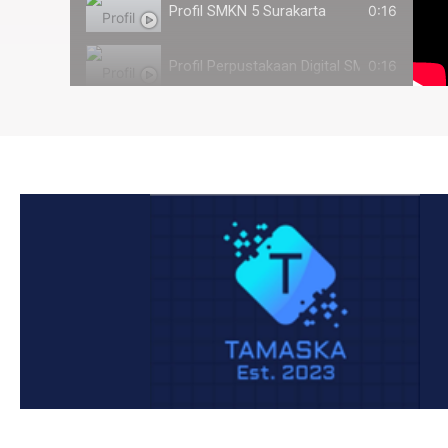
Profil SMKN 5 Surakarta
0:16
Profil Perpustakaan Digital SMKN 5 Suraka
0:16
Cara Akses Perpustakaan Digital SMKN 5 
0:16