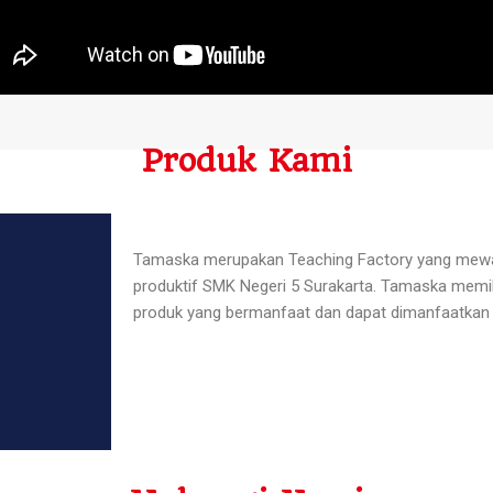
rta
Surakarta
Produk Kami
Tamaska merupakan Teaching Factory yang mewad
produktif SMK Negeri 5 Surakarta. Tamaska memil
produk yang bermanfaat dan dapat dimanfaatkan 