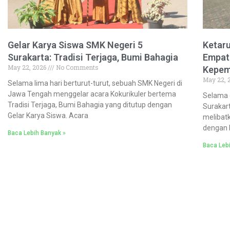
Gelar Karya Siswa SMK Negeri 5
Ketaru
Surakarta: Tradisi Terjaga, Bumi Bahagia
Empat 
May 22, 2026
No Comments
Kepem
May 22, 
Selama lima hari berturut-turut, sebuah SMK Negeri di
Jawa Tengah menggelar acara Kokurikuler bertema
Selama e
Tradisi Terjaga, Bumi Bahagia yang ditutup dengan
Surakar
Gelar Karya Siswa. Acara
melibatk
dengan 
Baca Lebih Banyak »
Baca Leb