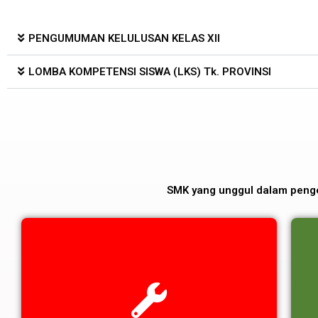
PENGUMUMAN KELULUSAN KELAS XII
LOMBA KOMPETENSI SISWA (LKS) Tk. PROVINSI
SMK yang unggul dalam pengeta
Selengkapnya