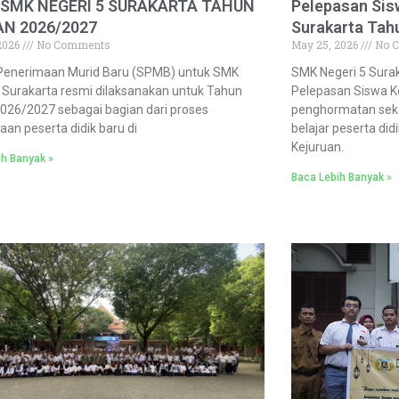
SMK NEGERI 5 SURAKARTA TAHUN
Pelepasan Sis
N 2026/2027
Surakarta Tah
2026
No Comments
May 25, 2026
No 
Penerimaan Murid Baru (SPMB) untuk SMK
SMK Negeri 5 Sura
5 Surakarta resmi dilaksanakan untuk Tahun
Pelepasan Siswa Ke
2026/2027 sebagai bagian dari proses
penghormatan seka
an peserta didik baru di
belajar peserta di
Kejuruan.
ih Banyak »
Baca Lebih Banyak »