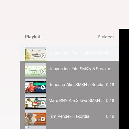
Playlist
8 Videos
Ucapan Idul Fitri 1445 H SMKN5 Surakarta
Ucapan Idul Fitri SMKN 5 Surakarta
Rencana Aksi SMKN 5 Surakarta
0:16
Mars BNN Ala Siswa SMKN 5 Ska
0:16
Film Pendek Hakordia
0:16